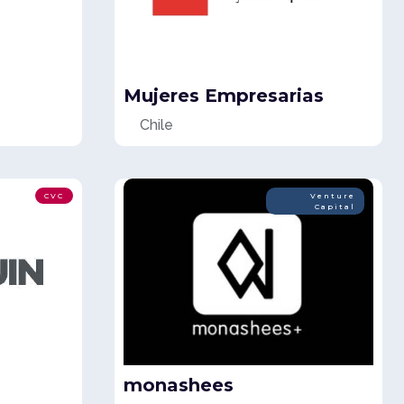
Mujeres Empresarias
Chile
CVC
Venture
Capital
monashees