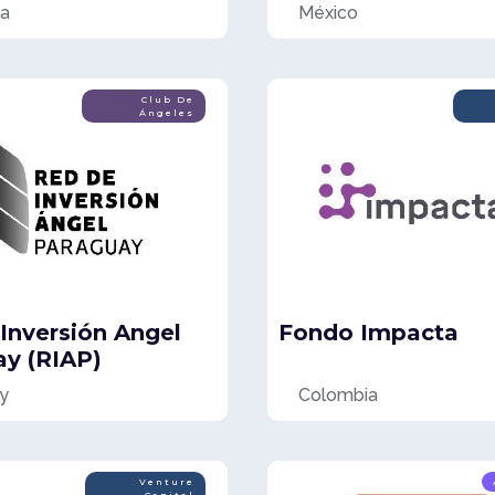
na
México
Club De
Ángeles
Inversión Angel
Fondo Impacta
y (RIAP)
y
Colombia
Venture
Capital