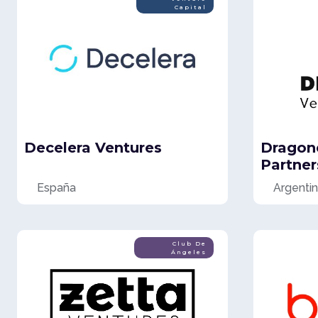
Capital
Decelera Ventures
Dragon
Partner
España
Argenti
Club De
Ángeles