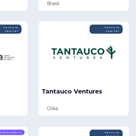
Brasil
Venture
Venture
Capital
Capital
Tantauco Ventures
Chile
Aceleradora
Venture
Capital