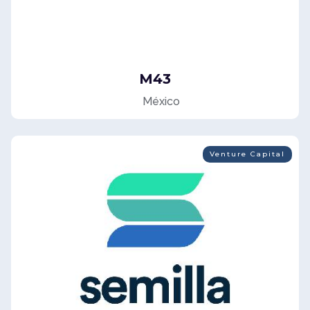
M43
México
Venture Capital