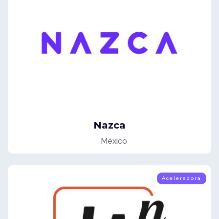
Nazca
México
Aceleradora