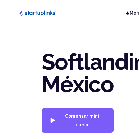
🔥Mem
Softlandi
México
Comenzar mini
curso