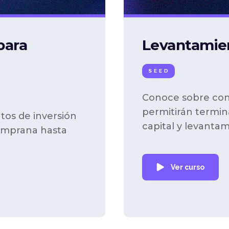
para
Levantamien
SEED
Conoce sobre con
permitirán termi
tos de inversión
capital y levantam
temprana hasta
Ver curso