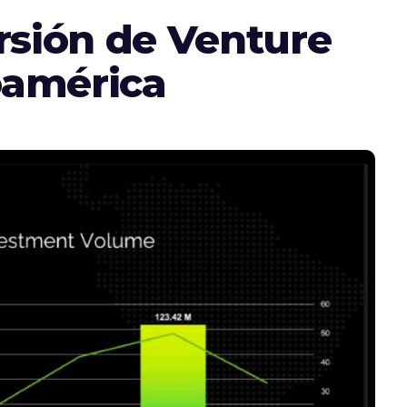
rsión de Venture
oamérica