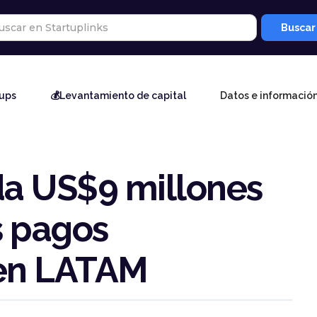
tups
💰Levantamiento de capital
Datos e informació
da US$9 millones
s pagos
 en LATAM