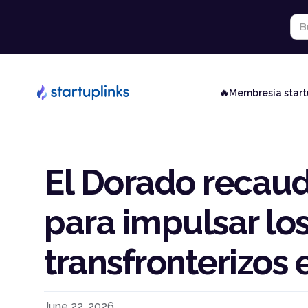
🔥Membresía star
El Dorado recau
para impulsar lo
transfronterizos
June 22, 2026