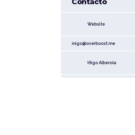
Contacto
Website
inigo@overboost.me
Iñigo Alberola