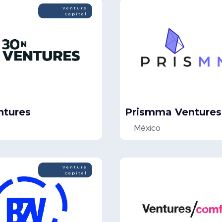
Venture
Capital
ntures
Prismma Ventures
México
Venture
Capital