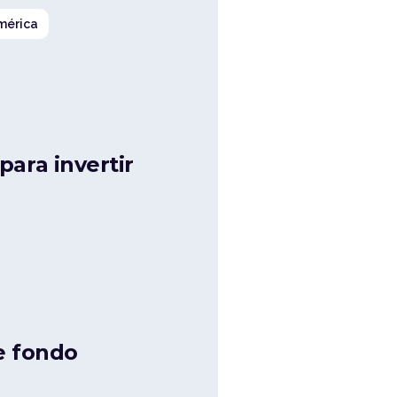
mérica
ara invertir
e fondo