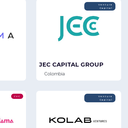
Media For
Venture
Equity
Capital
JEC CAPITAL GROUP
Colombia
CVC
Venture
Capital