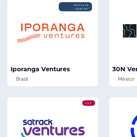
Venture
Capital
Iporanga Ventures
30N Ve
Brasil
México
CVC