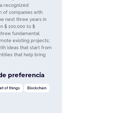
a recognized
on of companies with
the next three years in
n $ 100,000 to $
 three fundamental
omote existing projects;
ith ideas that start from
ntities that help bring
 de preferencia
et of things
Blockchain