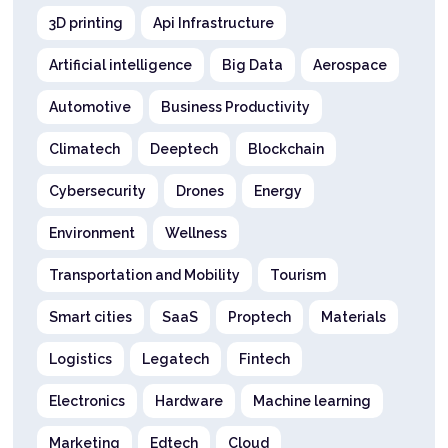
3D printing
Api Infrastructure
Artificial intelligence
Big Data
Aerospace
Automotive
Business Productivity
Climatech
Deeptech
Blockchain
Cybersecurity
Drones
Energy
Environment
Wellness
Transportation and Mobility
Tourism
Smart cities
SaaS
Proptech
Materials
Logistics
Legatech
Fintech
Electronics
Hardware
Machine learning
Marketing
Edtech
Cloud