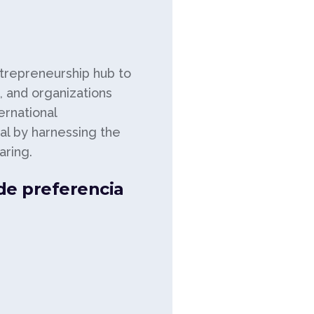
ntrepreneurship hub to
, and organizations
ernational
ial by harnessing the
ring.
 de preferencia