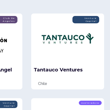
Club De
Venture
Ángeles
Capital
Angel
Tantauco Ventures
Chile
Venture
Aceleradora
Capital