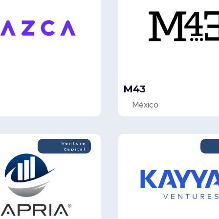
M43
México
Venture
Capital