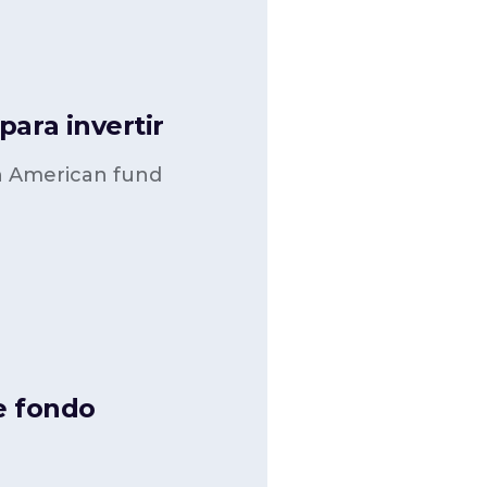
ara invertir
n American fund
e fondo