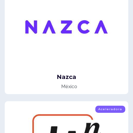
Nazca
México
Aceleradora