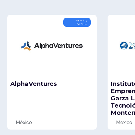
Family
Office
AlphaVentures
Institu
Empren
Garza 
Tecnol
Monter
México
México