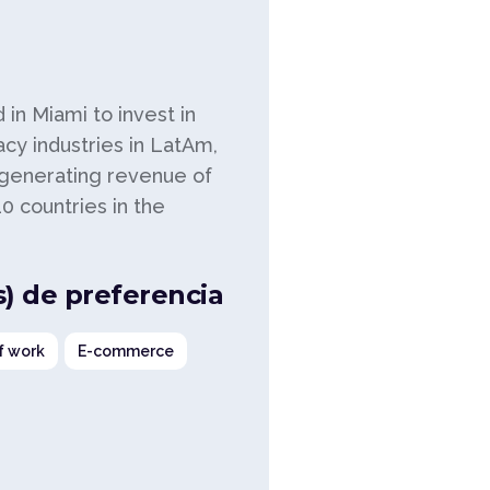
in Miami to invest in
acy industries in LatAm,
 generating revenue of
0 countries in the
s) de preferencia
f work
E-commerce