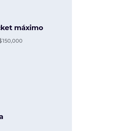
cket máximo
$
150,000
a