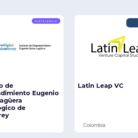
Aceleradora
to de
Latin Leap VC
dimiento Eugenio
Lagüera
ógico de
rey
Colombia