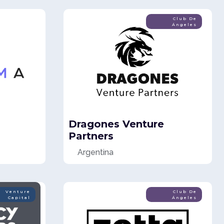
Media For
Club De
Equity
Ángeles
Dragones Venture
Partners
Argentina
Venture
Club De
Capital
Ángeles