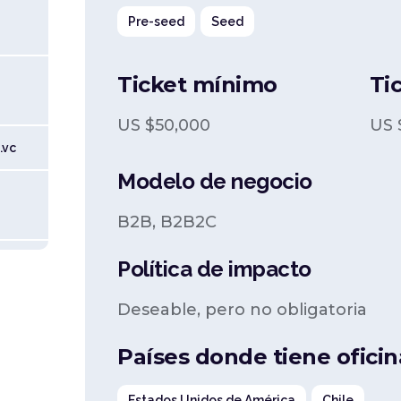
Pre-seed
Seed
Ticket mínimo
Ti
US $
50,000
US 
.vc
Modelo de negocio
B2B, B2B2C
Política de impacto
Deseable, pero no obligatoria
Países donde tiene oficin
Estados Unidos de América
Chile