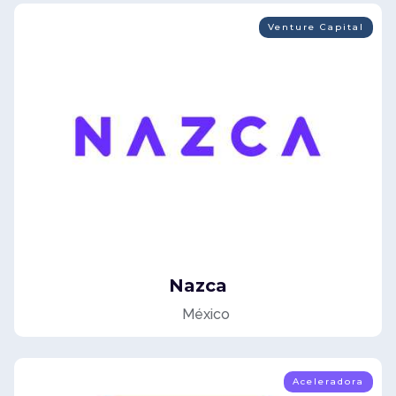
Venture Capital
Nazca
México
Aceleradora