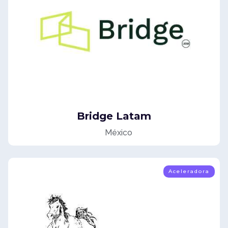
Bridge Latam
México
Aceleradora